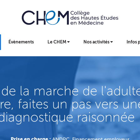
Évènements
Le CHEM
Nos activités
Infos 
 de la marche de l'adult
ibre, faites un pas vers 
diagnostique raisonnée 
Prise en charge :
ANDPC, Financement employeur