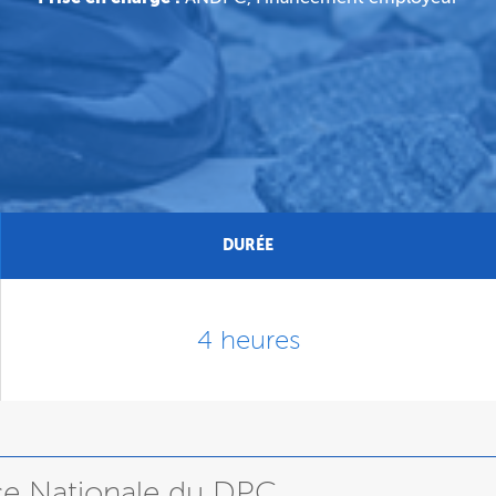
DURÉE
4 heures
nce Nationale du DPC