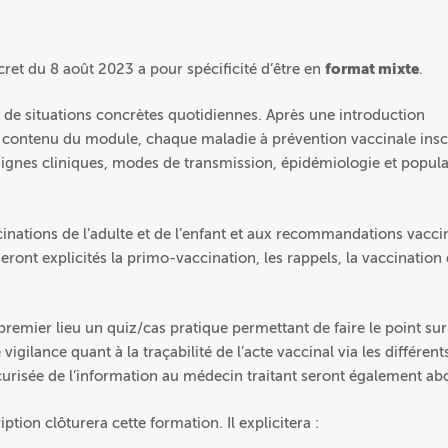
ret du 8 août 2023 a pour spécificité d’être en
format mixte
.
r de situations concrètes quotidiennes. Après une introduction
 le contenu du module, chaque maladie à prévention vaccinale insc
 signes cliniques, modes de transmission, épidémiologie et popula
inations de l’adulte et de l’enfant et aux recommandations vacci
ront explicités la primo-vaccination, les rappels, la vaccination
premier lieu un quiz/cas pratique permettant de faire le point sur
igilance quant à la traçabilité de l’acte vaccinal via les différents
curisée de l’information au médecin traitant seront également ab
ption clôturera cette formation. Il explicitera :