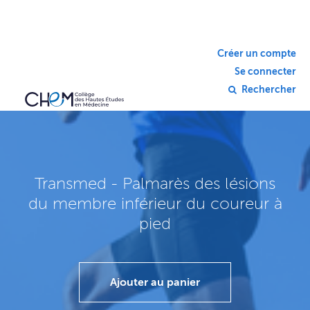
Créer un compte
Se connecter
Rechercher
Transmed - Palmarès des lésions
du membre inférieur du coureur à
pied
Ajouter au panier