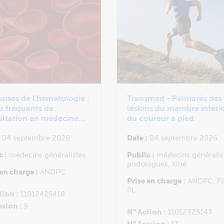
ssises de l'hématologie :
Transmed - Palmarès des
s fréquents de
lésions du membre inféri
ultation en médecine
du coureur à pied
rale
04 septembre 2026
Date :
04 septembre 2026
c :
médecins généralistes
Public :
médecins généralis
podologues, kiné
 en charge :
ANDPC
Prise en charge :
ANDPC, FI
PL
tion :
11012425418
ssion :
9
N° Action :
11012325143
N° Session :
13