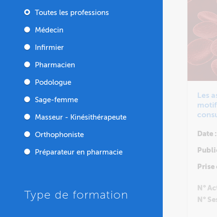
Toutes les professions
Médecin
Infirmier
Pharmacien
Podologue
Les a
Sage-femme
motif
cons
Masseur - Kinésithérapeute
géné
Date :
Orthophoniste
Publi
Préparateur en pharmacie
Prise
N° Ac
Type de formation
N° Se