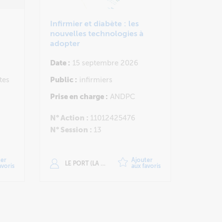
Infirmier et diabète : les
nouvelles technologies à
adopter
Date :
15 septembre 2026
tes
Public :
infirmiers
Prise en charge :
ANDPC
N° Action :
11012425476
N° Session :
13
ter
Ajouter
LE PORT (LA REUNION)
avoris
aux favoris