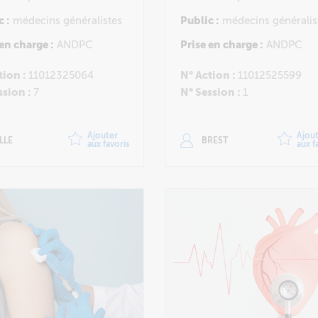
c :
médecins généralistes
Public :
médecins généralis
 en charge :
ANDPC
Prise en charge :
ANDPC
tion :
11012325064
N° Action :
11012525599
ssion :
7
N° Session :
1
Ajouter
Ajou
ILLE
BREST
aux favoris
aux f