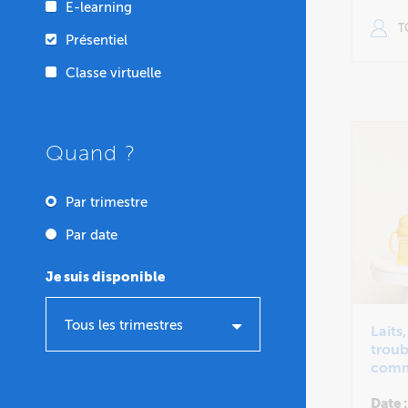
E-learning
TO
Présentiel
Classe virtuelle
Quand ?
Par trimestre
Par date
Je suis disponible
Tous les trimestres
Laits,
troub
comm
Date :