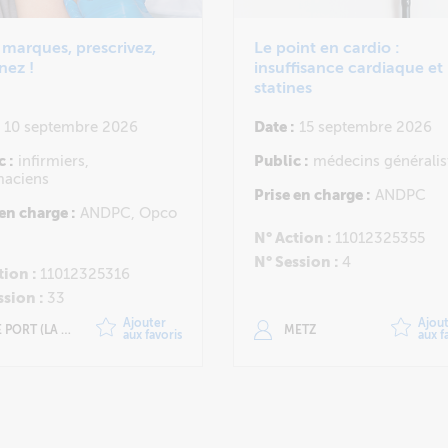
 marques, prescrivez,
Le point en cardio :
nez !
insuffisance cardiaque et
statines
10 septembre 2026
Date :
15 septembre 2026
c :
infirmiers,
Public :
médecins généralis
aciens
Prise en charge :
ANDPC
 en charge :
ANDPC, Opco
N° Action :
11012325355
N° Session :
4
tion :
11012325316
ssion :
33
Ajouter
Ajou
PORT (LA REUNION)
METZ
aux favoris
aux f