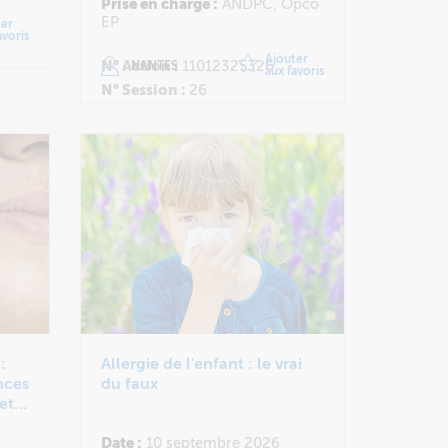
Prise en charge :
ANDPC, Opco
EP
ter
avoris
Ajouter
N° Action :
11012325326
NANTES
aux favoris
N° Session :
26
:
Allergie de l'enfant : le vrai
nces
du faux
et
Date :
10 septembre 2026