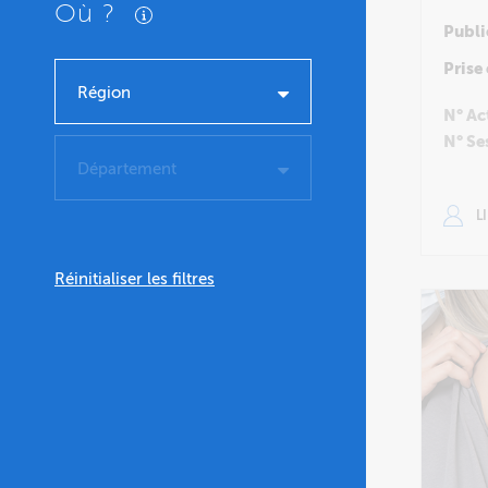
Où ?
Publi
Prise
Région
N° Ac
N° Se
Département
L
Réinitialiser les filtres