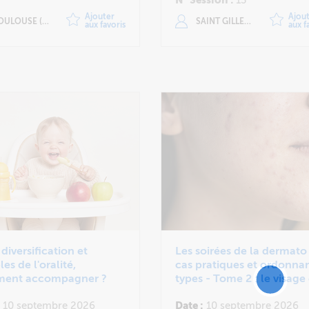
Ajouter
Ajou
ULOUSE (BLAGNAC)
SAINT GILLES LES BAINS
aux favoris
aux f
 diversification et
Les soirées de la dermato 
les de l'oralité,
cas pratiques et ordonna
ent accompagner ?
types - Tome 2 : le visage 
le cuir chevelu
10 septembre 2026
Date :
10 septembre 2026