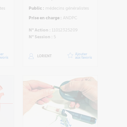
tes
Public :
médecins généralistes
Prise en charge :
ANDPC
N° Action :
11012325209
N° Session :
5
ter
Ajouter
LORIENT
avoris
aux favoris