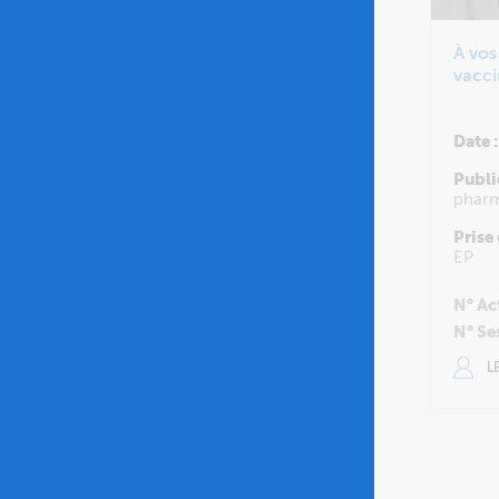
À vos
vacci
Date :
Publi
pharm
Prise
EP
N° Ac
N° Se
LE 