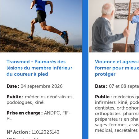
Transmed - Palmarès des
Violence et agressiv
lésions du membre inférieur
former pour mieux
du coureur à pied
protéger
Date :
04 septembre 2026
Date :
07 et 08 sept
Public :
médecins généralistes,
Public :
médecins gé
podologues, kiné
infirmiers, kiné, po
dentistes, orthophon
Prise en charge :
ANDPC, FIF-
orthoptistes, pharm
PL
préparateurs en pha
sages-femmes, assis
médical, secrétaires
N° Action :
11012325143