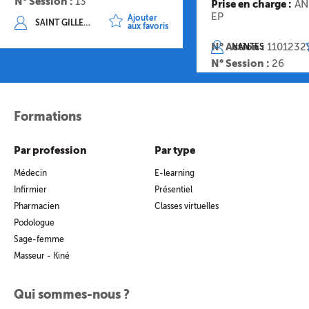
N° Session :
13
Prise en charge :
AN
EP
Ajouter
SAINT GILLES LES BAINS
aux favoris
N° Action :
1101232
NANTES
N° Session :
26
Formations
Par profession
Par type
Médecin
E-learning
Infirmier
Présentiel
Pharmacien
Classes virtuelles
Podologue
Sage-femme
Masseur - Kiné
Qui sommes-nous ?