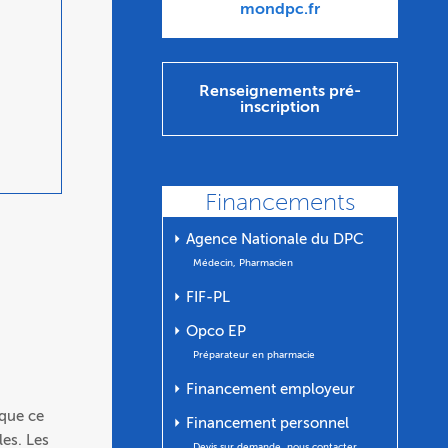
mondpc.fr
Renseignements pré-
inscription
Financements
⏵ Agence Nationale du DPC
Médecin, Pharmacien
⏵ FIF-PL
⏵ Opco EP
Préparateur en pharmacie
⏵ Financement employeur
 que ce
⏵ Financement personnel
les. Les
Devis sur demande, nous contacter