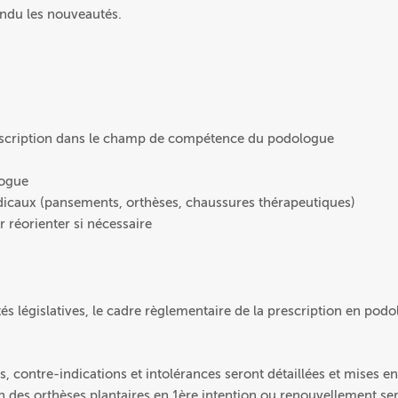
endu les nouveautés.
a prescription dans le champ de compétence du podologue
logue
édicaux (pansements, orthèses, chaussures thérapeutiques)
r réorienter si nécessaire
 législatives, le cadre règlementaire de la prescription en podo
, contre-indications et intolérances seront détaillées et mises en
on des orthèses plantaires en 1ère intention ou renouvellement se