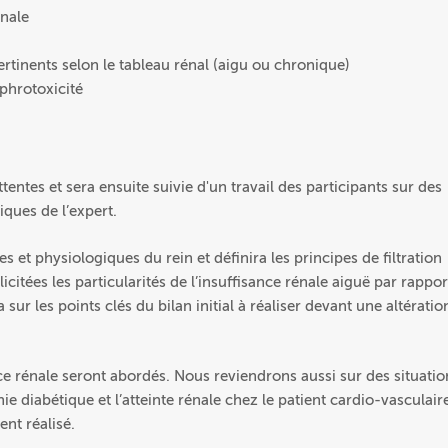
énale
tinents selon le tableau rénal (aigu ou chronique)
phrotoxicité
ntes et sera ensuite suivie d'un travail des participants sur des
iques de l’expert.
et physiologiques du rein et définira les principes de filtration
icitées les particularités de l’insuffisance rénale aiguë par rappor
 sur les points clés du bilan initial à réaliser devant une altératio
ance rénale seront abordés. Nous reviendrons aussi sur des situatio
e diabétique et l’atteinte rénale chez le patient cardio-vasculair
ent réalisé.